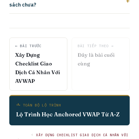
sách chưa?
← BÀI TRƯỚC
BÀI TIẾP THEO →
Xây Dựng
Đây là bài cuối
Checklist Giao
cùng
Dịch Cá Nhân Với
AVWAP
TOÀN BỘ LỘ TRÌNH
Lộ Trình Học Anchored VWAP Từ A-Z
XÂY DỰNG CHECKLIST GIAO DỊCH CÁ NHÂN VỚI