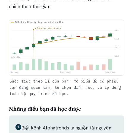
chiến theo thời gian.
Bước tiếp theo: áp dụng vào cổ phiếu thật
◢ Điểm neo bạn tự chọn
60.5
56.6
52.7
48.8
KHỐI LƯỢNG
Hôm nay
Thực hành
Tương lai
Bước tiếp theo là của bạn: mở biểu đồ cổ phiếu
bạn đang quan tâm, tự chọn điểm neo, và áp dụng
toàn bộ quy trình đã học.
Những điều bạn đã học được
1
Biết kênh Alphatrends là nguồn tài nguyên