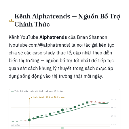
Kênh Alphatrends — Nguồn Bổ Trợ
Chính Thức
Kênh YouTube
Alphatrends
của Brian Shannon
(youtube.com/@alphatrends) là nơi tác giả liên tục
chia sẻ các case study thực tế, cập nhật theo diễn
biến thị trường — nguồn bổ trợ tốt nhất để tiếp tục
quan sát cách khung lý thuyết trong sách được áp
dụng sống động vào thị trường thật mỗi ngày.
Toàn bộ kiến thức đã tích luỹ qua lộ trình
◢ Hành trình 34 bài đã đi qua
61.7
55.6
49.5
43.4
KHỐI LƯỢNG