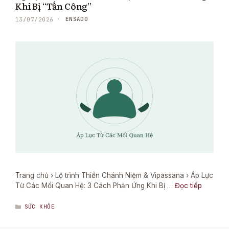
Khi Bị “Tấn Công”
ENSADO
13/07/2026
Trang chủ › Lộ trình Thiền Chánh Niệm & Vipassana › Áp Lực
Từ Các Mối Quan Hệ: 3 Cách Phản Ứng Khi Bị …
Đọc tiếp
DANH
SỨC KHỎE
MỤC