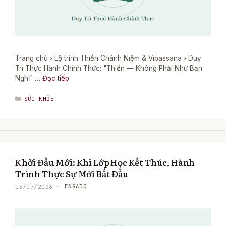
Trang chủ › Lộ trình Thiền Chánh Niệm & Vipassana › Duy
Trì Thực Hành Chính Thức: "Thiền — Không Phải Như Bạn
Nghĩ" …
Đọc tiếp
DANH
SỨC KHỎE
MỤC
Khởi Đầu Mới: Khi Lớp Học Kết Thúc, Hành
Trình Thực Sự Mới Bắt Đầu
ENSADO
13/07/2026