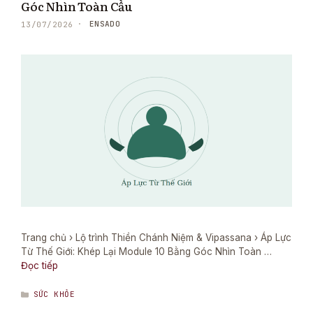
Góc Nhìn Toàn Cầu
ENSADO
13/07/2026
Trang chủ › Lộ trình Thiền Chánh Niệm & Vipassana › Áp Lực
Từ Thế Giới: Khép Lại Module 10 Bằng Góc Nhìn Toàn …
Đọc tiếp
DANH
SỨC KHỎE
MỤC