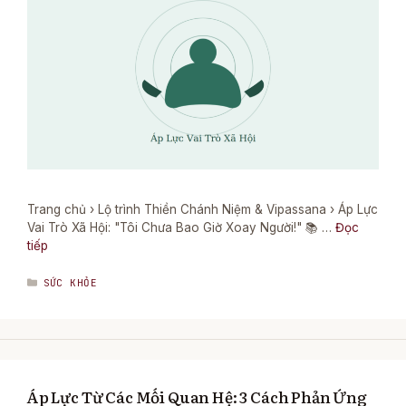
Trang chủ › Lộ trình Thiền Chánh Niệm & Vipassana › Áp Lực
Vai Trò Xã Hội: "Tôi Chưa Bao Giờ Xoay Người!" 📚 …
Đọc
tiếp
DANH
SỨC KHỎE
MỤC
Áp Lực Từ Các Mối Quan Hệ: 3 Cách Phản Ứng