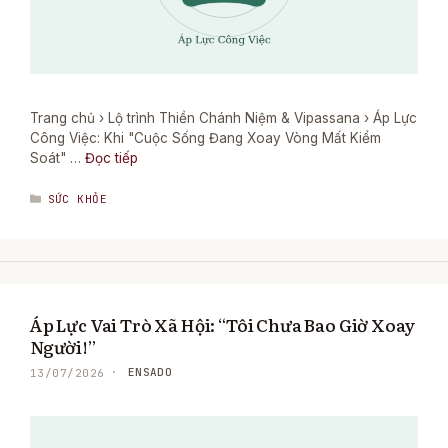
Trang chủ › Lộ trình Thiền Chánh Niệm & Vipassana › Áp Lực
Công Việc: Khi "Cuộc Sống Đang Xoay Vòng Mất Kiểm
Soát" …
Đọc tiếp
DANH
SỨC KHỎE
MỤC
Áp Lực Vai Trò Xã Hội: “Tôi Chưa Bao Giờ Xoay
Người!”
ENSADO
13/07/2026