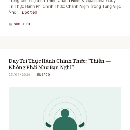
Trang chủ › Lộ trình Thiền Chánh Niệm & Vipassana › Duy
Trì Thực Hành Phi Chính Thức: Chánh Niệm Trong Từng Việc
Nhỏ …
Đọc tiếp
DANH
SỨC KHỎE
MỤC
Duy Trì Thực Hành Chính Thức: “Thiền —
Không Phải Như Bạn Nghĩ”
ENSADO
13/07/2026