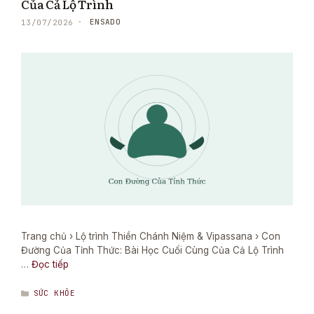
Của Cả Lộ Trình
ENSADO
13/07/2026
Trang chủ › Lộ trình Thiền Chánh Niệm & Vipassana › Con
Đường Của Tỉnh Thức: Bài Học Cuối Cùng Của Cả Lộ Trình
…
Đọc tiếp
DANH
SỨC KHỎE
MỤC