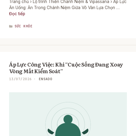
Trang chủ › Lộ trình Thiền Chánh Niệm & Vipassana › Áp Lực
Ăn Uống: Ăn Trong Chánh Niệm Giữa Vô Vàn Lựa Chọn …
Đọc tiếp
DANH
SỨC KHỎE
MỤC
Áp Lực Công Việc: Khi “Cuộc Sống Đang Xoay
Vòng Mất Kiểm Soát”
ENSADO
13/07/2026