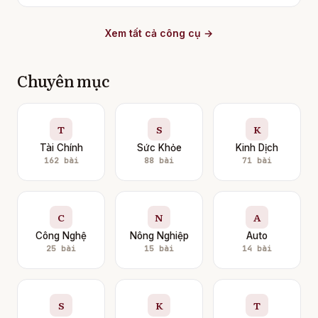
Xem tất cả công cụ →
Chuyên mục
T
S
K
Tài Chính
Sức Khỏe
Kinh Dịch
162 bài
88 bài
71 bài
C
N
A
Công Nghệ
Nông Nghiệp
Auto
25 bài
15 bài
14 bài
S
K
T