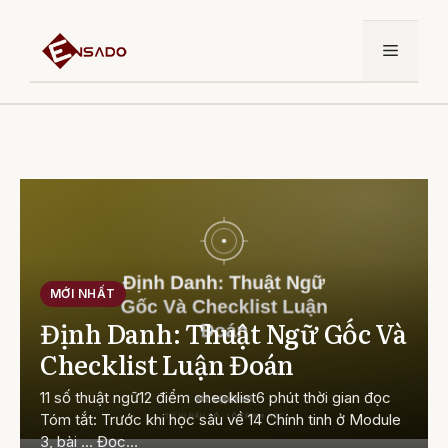
Chuyển
đến
Menu
nội
dung
MỚI NHẤT
Định Danh: Thuật Ngữ Gốc Và
Checklist Luận Đoán
11 số thuật ngữ12 điểm checklist6 phút thời gian đọc
Tóm tắt: Trước khi học sâu về 14 Chính tinh ở Module
3, bài ... Đọc…