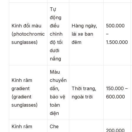
Tự
động
Kính đổi màu
điều
Hàng ngày,
500.000
(photochromic
chỉnh
lái xe ban
–
sunglasses)
độ tối
đêm
1.500.000
dưới
nắng
Màu
Kính râm
chuyển
gradient
dần,
Thời trang,
150.000 –
(gradient
bảo vệ
ngoài trời
600.000
sunglasses)
toàn
diện
Kính râm
Che
200.000