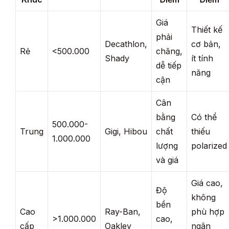
Giá
Thiết kế
phải
Decathlon,
cơ bản,
Rẻ
<500.000
chăng,
Shady
ít tính
dễ tiếp
năng
cận
Cân
bằng
Có thể
500.000-
Trung
Gigi, Hibou
chất
thiếu
1.000.000
lượng
polarized
và giá
Giá cao,
Độ
không
bền
Cao
Ray-Ban,
phù hợp
>1.000.000
cao,
cấp
Oakley
ngân