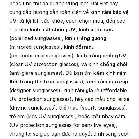
hoặc ung thư da quanh vùng mắt. Bài viết này
cung cấp hướng dẫn toàn diện về
kính râm bảo vệ
UV
, từ lợi ích sức khỏe, cách chọn mua, đến các
loại như
kính mát chống UV
,
kính phân cực
(polarized sunglasses),
kính tráng gương
(mirrored sunglasses),
kính đổi màu
(photochromic sunglasses),
kính trắng chống UV
(clear UV protection glasses), và
kính chống chói
(anti-glare sunglasses). Dù bạn tìm kiếm
kính râm
thời trang
(fashion sunglasses),
kính râm cao cấp
(designer sunglasses),
kính râm giá rẻ
(affordable
UV protection sunglasses), hay các mẫu cho lái xe
(driving sunglasses), thể thao (sports sunglasses),
trẻ em (kids UV sunglasses), hoặc mắt nhạy cảm
(UV protection sunglasses for sensitive eyes),
chúng tôi sẽ giúp bạn đưa ra quyết định sáng suốt.