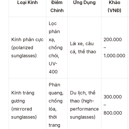
Loại Kính
Điểm
Ứng Dụng
Khảo
Chính
(VNĐ)
Lọc
phản
Kính phân cực
xạ,
200.000
Lái xe, câu
(polarized
chống
–
cá, thể thao
sunglasses)
chói,
1.000.000
UV-
400
Phản
Kính tráng
quang,
Du lịch, thể
300.000
gương
chống
thao (high-
–
(mirrored
lóa,
performance
800.000
sunglasses)
thời
sunglasses)
trang