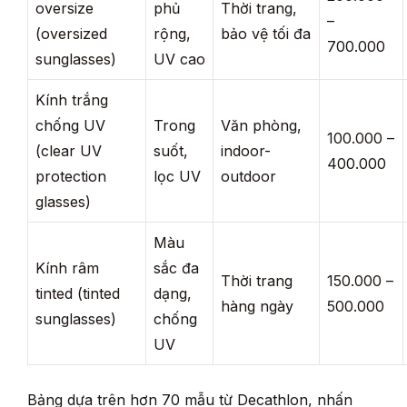
oversize
phủ
Thời trang,
–
(oversized
rộng,
bảo vệ tối đa
700.000
sunglasses)
UV cao
Kính trắng
chống UV
Trong
Văn phòng,
100.000 –
(clear UV
suốt,
indoor-
400.000
protection
lọc UV
outdoor
glasses)
Màu
Kính râm
sắc đa
Thời trang
150.000 –
tinted (tinted
dạng,
hàng ngày
500.000
sunglasses)
chống
UV
Bảng dựa trên hơn 70 mẫu từ Decathlon, nhấn