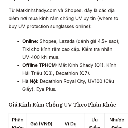
Từ Matkinhshady.com và Shopee, đây là các địa
điểm nơi mua kính râm chống UV uy tín (where to
buy UV protection sunglasses online):
Online:
Shopee, Lazada (đánh giá 4.5+ sao);
Tiki cho kính râm cao cấp. Kiểm tra nhãn
UV-400 khi mua.
Offline TPHCM:
Mắt Kính Shady (Q1), Kính
Hải Triều (Q3), Decathlon (Q7).
Hà Nội:
Decathlon Royal City, UV100 (Cầu
Giấy), Eye Plus.
Giá Kính Râm Chống UV Theo Phân Khúc
Phân
Ưu
Nhược
Giá (VNĐ)
Ví Dụ
Khúc
Điểm
Điểm