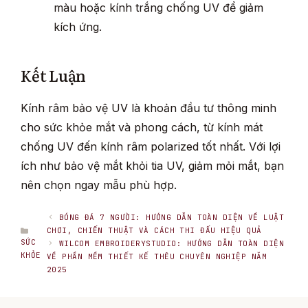
màu hoặc kính trắng chống UV để giảm
kích ứng.
Kết Luận
Kính râm bảo vệ UV là khoản đầu tư thông minh
cho sức khỏe mắt và phong cách, từ kính mát
chống UV đến kính râm polarized tốt nhất. Với lợi
ích như bảo vệ mắt khỏi tia UV, giảm mỏi mắt, bạn
nên chọn ngay mẫu phù hợp.
BÓNG ĐÁ 7 NGƯỜI: HƯỚNG DẪN TOÀN DIỆN VỀ LUẬT
DANH
CHƠI, CHIẾN THUẬT VÀ CÁCH THI ĐẤU HIỆU QUẢ
MỤC
SỨC
WILCOM EMBROIDERYSTUDIO: HƯỚNG DẪN TOÀN DIỆN
KHỎE
VỀ PHẦN MỀM THIẾT KẾ THÊU CHUYÊN NGHIỆP NĂM
2025