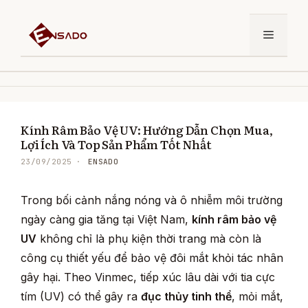
Chuyển
đến
Menu
nội
dung
Kính Râm Bảo Vệ UV: Hướng Dẫn Chọn Mua,
Lợi Ích Và Top Sản Phẩm Tốt Nhất
ENSADO
23/09/2025
Trong bối cảnh nắng nóng và ô nhiễm môi trường
ngày càng gia tăng tại Việt Nam,
kính râm bảo vệ
UV
không chỉ là phụ kiện thời trang mà còn là
công cụ thiết yếu để bảo vệ đôi mắt khỏi tác nhân
gây hại. Theo Vinmec, tiếp xúc lâu dài với tia cực
tím (UV) có thể gây ra
đục thủy tinh thể
, mỏi mắt,