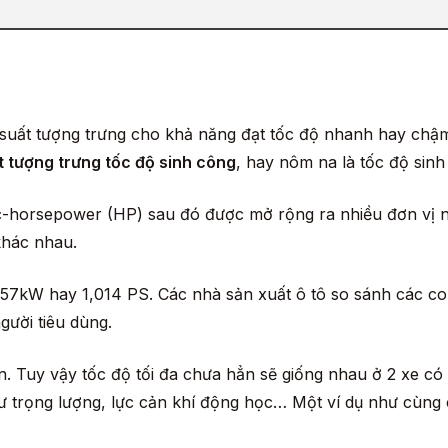
g suất tượng trưng cho khả năng đạt tốc độ nhanh hay ch
 tượng trưng tốc độ sinh công
, hay nôm na là tốc độ sin
ực-horsepower (HP) sau đó được mở rộng ra nhiều đơn vị n
 khác nhau.
7kW hay 1,014 PS. Các nhà sản xuất ô tô so sánh các con s
gười tiêu dùng.
n. Tuy vậy tốc độ tối đa chưa hẳn sẽ giống nhau ở 2 xe có 
ư trọng lượng, lực cản khí động học… Một ví dụ như cùng c