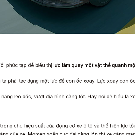
i phức tạp để biểu thị
lực làm quay một vật thể quanh mộ
ười ta phải tác dụng một lực để con ốc xoay. Lực xoay con 
ng leo dốc, vượt địa hình càng tốt. Hay nói dễ hiểu là x
rọng cho hiệu suất của động cơ xe ô tô và thể hiện lực t
àng của xe. Momen xoắn cực đại càng lớn thì xe càng mạ