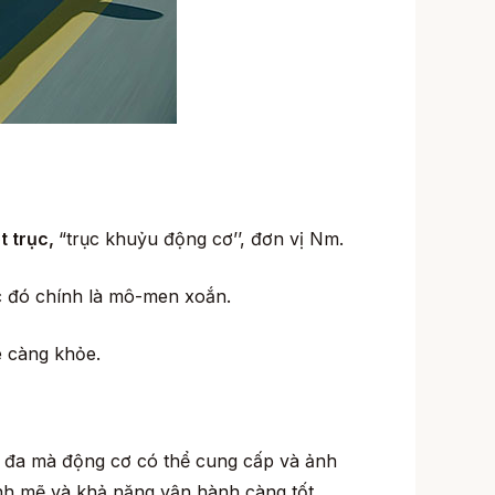
t trục,
“trục khuỷu động cơ’’, đơn vị Nm.
ốc đó chính là mô-men xoắn.
e càng khỏe.
ối đa mà động cơ có thể cung cấp và ảnh
nh mẽ và khả năng vận hành càng tốt.