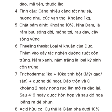
đào, mã tiền, thuốc lào.
Tinh dầu: Càng nhiều càng tốt như sả,
hương nhu, cúc vạn thọ. Khoảng 1kg.
Chất bám dính: Khoảng 10%. Nha Đam, lá
râm bụt, sống đời, mồng tơi, rau đay, cây
sống vừng.
Theeling thesis: Loại vi khuẩn của Đức.
Thêm vào gây tắc nghẽn đường ruột côn
trùng. Nấm xanh, nấm trắng là loại ký sinh
côn trùng
Trichoderma: 1kg + 10kg tinh bột (Mỳ/ gạo/
sắn) + đường đủ ngọt. Đảo trộn và ủ
khoảng 2 ngày nóng rực lên mở ra đảo lại.
Sau 4-6 ngày được hỗn hợp và sau đó hòa
loãng ra để phun.
Acid hữu cơ: Cụ thể là Giấm pha dưới 10%.