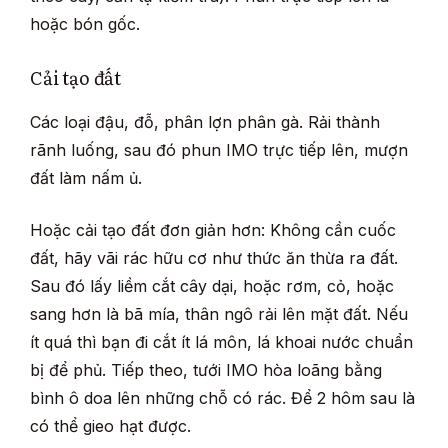
hoặc bón gốc.
Cải tạo đất
Các loại đậu, đỗ, phân lợn phân gà. Rải thành
rãnh luống, sau đó phun IMO trực tiếp lên, mượn
đất làm nấm ủ.
Hoặc cải tạo đất đơn giản hơn: Không cần cuốc
đất, hãy vãi rác hữu cơ như thức ăn thừa ra đất.
Sau đó lấy liềm cắt cây dại, hoặc rơm, cỏ, hoặc
sang hơn là bã mía, thân ngô rải lên mặt đất. Nếu
ít quá thì bạn đi cắt ít lá môn, lá khoai nước chuẩn
bị để phủ. Tiếp theo, tưới IMO hòa loãng bằng
bình ô doa lên những chỗ có rác. Để 2 hôm sau là
có thể gieo hạt được.