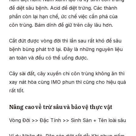
để diệt sâu bệnh. Acid để diệt trứng. Các thành
phần còn lại hạn chế, ức chế việc cắn phá của
côn trùng. Bám dính để giữ trên cây lâu hơn.
Cắt đứt được vòng đời thì lần sau rất khó để sâu
bệnh bùng phát trở lại. Đây là những nguyên liệu
an toàn và đều có thể uống được.
Cây sài đất, cây xuyến chi côn trùng không ăn thì
xay nát hòa cùng IMO phun thì cũng cho hiệu quả
rất tốt.
Nâng cao về trừ sâu và bảo vệ thực vật
Vòng Đời >> Đặc Tính >> Sinh Sản + Tên loài sâu
Ví dụ Nhện đỏ, Rệp sáp diệt rất dễ: Khi phun giấm