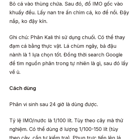
Bỏ cá vào thùng chứa. Sau đó, đổ IMO gốc vào
khuấy đều. Lấy nan tre ấn chìm cá, ko để nổi. Đậy
nắp, ko đậy kín.
Ghi chú: Phân Kali thì sử dụng chuối. Có thể thay
đạm cá bằng thực vật. Lá chùm ngây, bả đậu
nành là 1 lựa chọn tốt. Đồng thời search Google
để tìm nguồn phân trong tự nhiên là gì, sau đó lấy
về ủ.
Cách dùng
Phân vi sinh sau 24 giờ là dùng được.
Tỷ lệ IMO/nước là 1/100 lít. Tùy theo cây mà thử
nghiệm. Có thể dùng ở lượng 1/100-150 lít (tùy
theo cây, cần tự kiểm tra). Phun trực tiếp lên lá